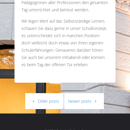
PädagogInnen aller Professionen den gesamten
Tag unterrichtet und betreut werden.
Wir legen Wert auf das Selbstständige Lernen,
schauen Sie dazu gerne in unser Schulkonzept,
es unterscheidet sich in manchen Punkten
doch vielleicht doch etwas von Ihren eigenen
Schulerfahrungen. Genaueres darüber hören
Sie auch bei unserem Infoabend oder können
es beim Tag der offenen Tür erleben.
Older posts
Newer posts