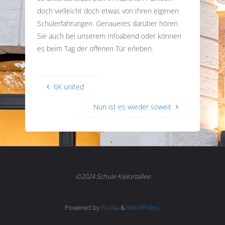
doch vielleicht doch etwas von Ihren eigenen
Schulerfahrungen. Genaueres darüber hören
Sie auch bei unserem Infoabend oder können
es beim Tag der offenen Tür erleben.
6K united
Nun ist es wieder soweit
©2024 Schule Kielortallee
Powered by
Fluida
&
WordPress.